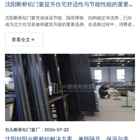
沈阳断桥铝门窗提升住宅舒适性与节能性能的重要选
择
沈阳断桥铝门窗凭借保温节能、隔音降噪、结构稳定等优势，已经
成为北方住宅装修和建筑升级的重要选择。在选购过程中，消费者
应结合自身住宅环境和实际需求，关注型材、玻璃、五金、安装等
多个环节，选择工艺严谨、服务完善的门窗产品。
查看全文
包头断桥铝门窗
厂
2026-07-22
沈阳封阳台断桥铝解决方案，兼顾隔音、保温与美观