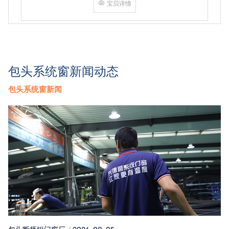
栅式设计是70系列的一大特色，格栅可以是
宝贝详情
固定的，也可以是可开启的，为用户提供了
更多样化的选择。70系列格栅式门窗采用多
层中空玻
包头系统窗新闻动态
包头系统窗新闻