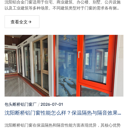
沈阳铝合金门窗适用于住宅、商业建筑、办公楼、别墅、公共设施
以及工业建筑等多种场景。不同建筑类型对于门窗的需求各有侧
重，住宅更关注保温隔音，商业建筑重视美观与耐用，公共建筑则
强调安全和长期使用性能。
查看全文
包头断桥铝门窗
厂
2026-07-01
沈阳断桥铝门窗性能怎么样？保温隔热与隔音效果详
解
沈阳断桥铝门窗在保温隔热和隔音性能方面表现优异，其核心优势