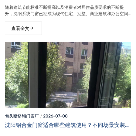
家居空间
随着建筑节能标准不断提高以及消费者对居住品质要求的不断提
升，沈阳系统门窗已经成为现代住宅、别墅、商业建筑和办公空间
的重要选择。相比普通门窗，系统门窗在隔音、保温、节能、防
水、抗风压、安全性及使用寿命等方面具有明显优势。
查看全文
包头断桥铝门窗
厂
2026-07-08
沈阳铝合金门窗适合哪些建筑使用？不同场景安装需
求！