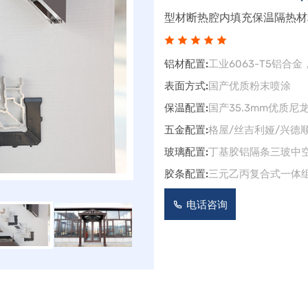
型材断热腔内填充保温隔热材
铝材配置:
工业6063-T5铝合金
表面方式:
国产优质粉末喷涂
保温配置:
国产35.3mm优质尼
五金配置:
格屋/丝吉利娅/兴德
玻璃配置:
丁基胶铝隔条三玻中空
胶条配置:
三元乙丙复合式一体
电话咨询