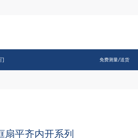
们
免费测量/送货
5—框扇平齐内开系列