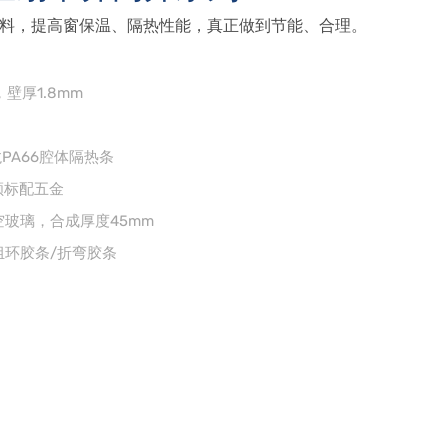
料，提高窗保温、隔热性能，真正做到节能、合理。
，壁厚1.8mm
龙PA66腔体隔热条
顺标配五金
玻璃，合成厚度45mm
组环胶条/折弯胶条