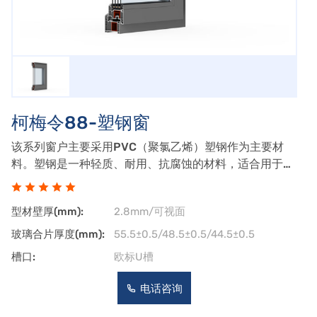
柯梅令88-塑钢窗
该系列窗户主要采用PVC（聚氯乙烯）塑钢作为主要材
料。塑钢是一种轻质、耐用、抗腐蚀的材料，适合用于门
窗制造。极窄边框设计：尽管是塑钢窗，但柯梅令88系
列追求窄边框效果，以增强室内外的视觉通透性。多腔室
型材壁厚(mm):
2.8mm/可视面
结构：塑钢窗通常设计有多腔室，以增强保温
玻璃合片厚度(mm):
55.5±0.5/48.5±0.5/44.5±0.5
槽口:
欧标U槽
电话咨询