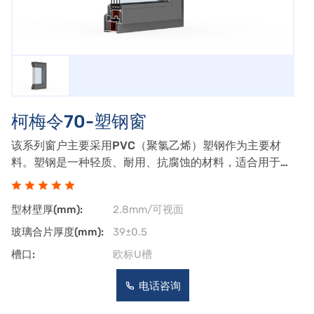
柯梅令70-塑钢窗
该系列窗户主要采用PVC（聚氯乙烯）塑钢作为主要材
料。塑钢是一种轻质、耐用、抗腐蚀的材料，适合用于门
窗制造。极窄边框设计：尽管是塑钢窗，但柯梅令70系列
追求窄边框效果，以增强室内外的视觉通透性。多腔室结
型材壁厚(mm):
2.8mm/可视面
构：塑钢窗通常设计有多腔室，以增强保温
玻璃合片厚度(mm):
39±0.5
槽口:
欧标U槽
电话咨询