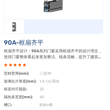
90A-框扇齐平
框扇齐平设计：90A系列门窗采用框扇齐平的设计理念，
使得门窗整体看起来更加整洁、线条流畅，提升了建筑的
整体美感。大视野玻璃：该系列门窗通常配备大尺寸玻
璃，可以提供更广阔的视野，增加室内采光。优质铝合
型材壁厚(mm):
三玻39
金：90A系列通常采用高品质的铝合金材料，
玻璃合片厚度(mm):
1.4-1.6/通体
框室内可视面:
32
隔热条宽度(mm):
40
槽口:
欧标c槽