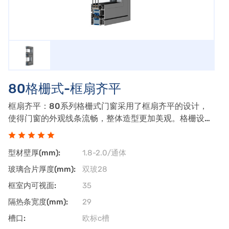
80格栅式-框扇齐平
框扇齐平：80系列格栅式门窗采用了框扇齐平的设计，
使得门窗的外观线条流畅，整体造型更加美观。格栅设
计：该系列门窗融入了格栅元素，既增加了窗体的装饰
性，又提供了良好的通风和采光效果。铝合金：80系列
型材壁厚(mm):
1.8-2.0/通体
格栅式门窗通常采用高强度铝合金材料，具有良好
玻璃合片厚度(mm):
双玻28
框室内可视面:
35
隔热条宽度(mm):
29
槽口:
欧标c槽