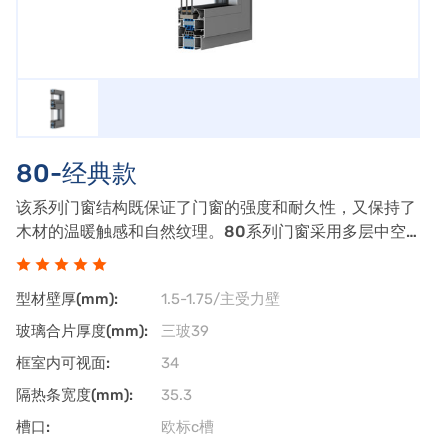
80-经典款
该系列门窗结构既保证了门窗的强度和耐久性，又保持了
木材的温暖触感和自然纹理。80系列门窗采用多层中空
玻璃和高效隔热条，能够有效降低热量的传递，提高建筑
的能效等级。通过特殊设计的密封系统和隔音玻璃，80
型材壁厚(mm):
1.5-1.75/主受力壁
系列门窗能够显著减少外界噪音的干扰，提供
玻璃合片厚度(mm):
三玻39
框室内可视面:
34
隔热条宽度(mm):
35.3
槽口:
欧标c槽