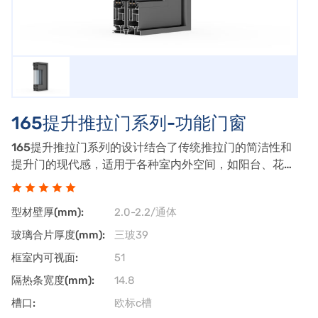
165提升推拉门系列-功能门窗
165提升推拉门系列的设计结合了传统推拉门的简洁性和
提升门的现代感，适用于各种室内外空间，如阳台、花
园、庭院等。该系列门窗的开启方式独特，既有推拉的便
利性，又能在开启时将窗扇向上提升，节省空间，特别适
型材壁厚(mm):
2.0-2.2/通体
合空间有限的场合。玻璃：通常采用双层或三
玻璃合片厚度(mm):
三玻39
框室内可视面:
51
隔热条宽度(mm):
14.8
槽口:
欧标c槽