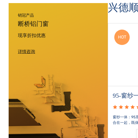
兴德
销冠产品
断桥铝门窗
现享折扣优惠
HOT
详情咨询
95-窗纱一体
8
设计理
窗纱一体：95系列窗纱一体设计，将窗户和纱窗结
微
畅，提
合在一起，既保证了室内通风和采光，又提供了防
允
门窗通
蚊虫的功能。铝合金框架：采用高品质铝合金材
气
，增加
料，坚固耐用，具有良好的耐腐蚀性和抗风压性。
对
宝贝详情