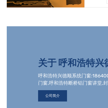
品质的
双层玻璃：可能配备双层中空玻璃，提高隔音隔热
扇
效果。纱网：内置纱网
更
关于
呼和浩特兴
呼和浩特兴德顺系统门窗:18640
门窗,呼和浩特断桥铝门窗讲堂,封
门窗工程资质,玻璃幕墙工程资质
公司简介
空玻璃生产线。