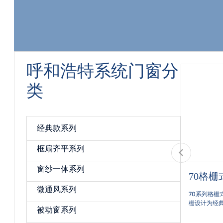
呼和浩特系统门窗分
类
经典款系列
框扇齐平系列
窗纱一体系列
70格栅式-经典款
微通风系列
用高品质的铝合
70系列格栅式门窗融合了现代与传统的元素，格
腐蚀性。节能环
栅设计为经典款式，既保留了传统门窗的韵味，
被动窗系列
采用双层或三层
又符合现代建筑的审美需求。格栅式设计是70系
够有效降低能源
列的一大特色，格栅可以是固定的，也可以是可