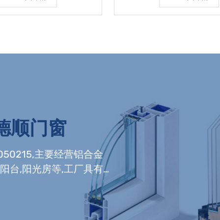
齐平的设计风格，使得窗户整体线条流畅，外观
的传导和辐射。密封材料
为简洁美观。铝合
封条，确保窗户的气密
德顺门窗
050215,主要经营铝合金
阳台,阳光房等,工厂具有
,有门窗组装生产线,及中