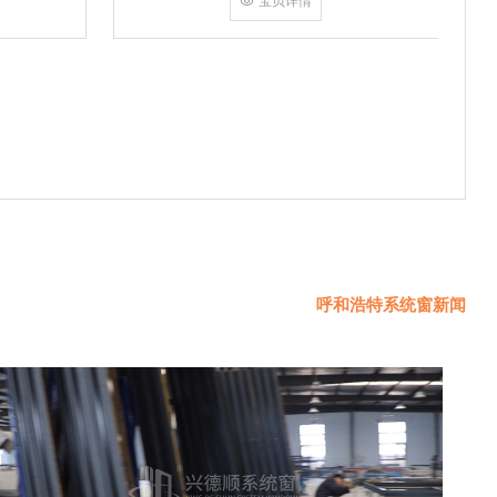
宝贝详情
宝贝详情
材，且加工过程中注重减少
用‌断桥铝材质‌，配合多道密封结构与优质五金
绿色建筑
件，能有效阻隔热
呼和浩特系统窗新闻