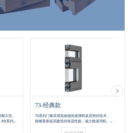
70-经典款
隔热玻璃和多层密封技术，
经典款70系列‌是型材截面宽度为‌70mm‌的系统
保温性能，减少能源消耗。
窗产品，属于主流窄边框设计，适用于对隔音
用，73系列门窗能够有效
隔热、密封性能有较高要求的住宅场景，如高
，提升室内环境的宁静度。
公寓、临街房屋或寒冷地区。该系列门窗通常