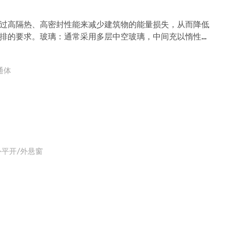
过高隔热、高密封性能来减少建筑物的能量损失，从而降低
排的要求。玻璃：通常采用多层中空玻璃，中间充以惰性气
和辐射。密封材料：使用高效的密封胶和密封条，确保窗户
/通体
外平开/外悬窗