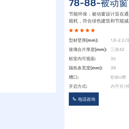
78-88-被动窗
节能环保：被动窗设计旨在通
能耗，符合绿色建筑和节能减
体如氩气，以减少热量的传导
的气密
型材壁厚(mm):
1.8-2.0
玻璃合片厚度(mm):
三玻42
框室内可视面:
35
隔热条宽度(mm):
38
槽口:
欧标c槽
开启方式:
内平开/
电话咨询