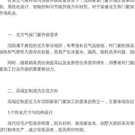
在东北气候环境与消费升级双重背景下，沈阳家装门窗市场正迎来结
制、系统化设计、智能控制与节能升级方向转型。对于装修业主和门窗加
市场机会。
一、北方气候门窗升级需求
沈阳属于典型的北方寒冷地区，冬季漫长且气温较低，对门窗的保温
隔热和气密性方面存在短板，容易产生冷凝水、漏风、能耗高等问题。因
同时，随着精装房比例提高以及改善型住房需求增长，消费者对门窗的
窗加工行业升级的重要驱动力。
二、高端定制成为主流方向
高端定制是近几年沈阳家装门窗加工的显著趋势之一，主要体现在以
1.个性化尺寸与结构设计
现代住宅户型差异明显，阳台封闭、落地窗改造、别墅大面积采光等
进行精准生产，减少安装误差，提高密封性能。