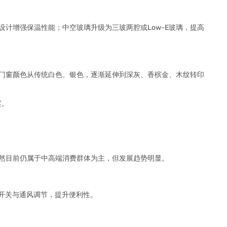
计增强保温性能；中空玻璃升级为三玻两腔或Low-E玻璃，提高
门窗颜色从传统白色、银色，逐渐延伸到深灰、香槟金、木纹转印
案。
然目前仍属于中高端消费群体为主，但发展趋势明显。
程开关与通风调节，提升便利性。