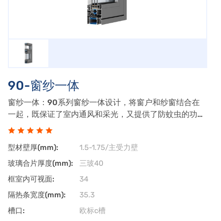
90-窗纱一体
窗纱一体：90系列窗纱一体设计，将窗户和纱窗结合在
一起，既保证了室内通风和采光，又提供了防蚊虫的功
能。铝合金框架：采用高品质铝合金材料，坚固耐用，具
有良好的耐腐蚀性和抗风压性。双层玻璃：可能配备双层
型材壁厚(mm):
1.5-1.75/主受力壁
中空玻璃，提高隔音隔热效果。纱网：内置纱网
玻璃合片厚度(mm):
三玻40
框室内可视面:
34
隔热条宽度(mm):
35.3
槽口:
欧标c槽