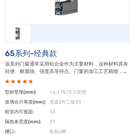
65系列-经典款
该系列门窗通常采用铝合金作为主要材料，这种材料具有
轻便、耐腐蚀、强度高等特点。门窗的加工工艺精细，确
保了产品的耐用性和美观性。65系列门窗采用节能玻璃和
隔热条，能够有效降低室内外温差，减少能源消耗。门窗
型材壁厚(mm):
1.6-1.75/主力受壁
设计注重隔音性能，能够有效阻挡外界噪音
玻璃合片厚度(mm):
双玻29/三玻33
框室内可视面:
34
隔热条宽度(mm):
27
槽口:
欧标c槽