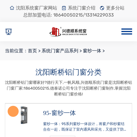
沈阳系统窗厂家网站
系统门窗介绍
更多分站
总部加盟电话:
18640050215/13314229033
当前位置：
首页
>
系统门窗产品系列
>
窗纱一体
>
沈阳断桥铝门窗分类
沈阳断桥铝门窗哪家好?德行天下,一帆风顺,兴德顺系统门窗是沈阳断桥铝
门窗厂家:18640050215,德泰诺公司专注于沈阳断桥门窗制作,掌握沈阳
断桥铝门窗价格!
95-窗纱一体
窗纱一体：95系列窗纱一体设计，将窗户和纱窗结
合在一起，既保证了室内通风和采光，又提供了防
蚊虫的功能。铝合金框架：采用高品质铝合金材