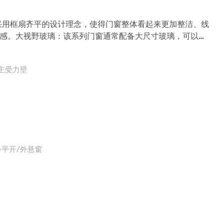
采用框扇齐平的设计理念，使得门窗整体看起来更加整洁、线
感。大视野玻璃：该系列门窗通常配备大尺寸玻璃，可以提
光。优质铝合金：90系列通常采用高品质的铝合金材料，确
75/主受力壁
外平开/外悬窗