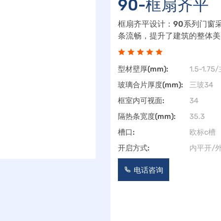
90-框扇齐平
框扇齐平设计：90系列门窗
条流畅，提升了建筑的整体美
供更广阔的视野，增加室内采
保
型材壁厚(mm):
1.5-1.
玻璃合片厚度(mm):
三玻34
框室内可视面:
34
隔热条宽度(mm):
35.3
槽口:
欧标c槽
开启方式:
内平开/
电话咨询