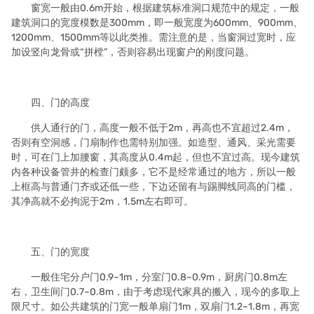
窗宽一般由0.6m开始，根据建筑标准洞口规范中的规定，一般
建筑洞口的宽度模数是300mm，即一般宽度为600mm、900mm、
1200mm、1500mm等以此类推。需注意的是，当窗洞过宽时，应
加设竖向龙骨或“拼樘”，否则容易出现窗户的刚度问题。
四、门的高度
供人通行的门，高度一般不低于2m，再高也不宜超过2.4m，
否则有空洞感，门扇制作也需特别加强。如造型、通风、采光需要
时，可在门上加腰窗，其高度从0.4m起，但也不宜过高。现今建筑
内各种设备管井的检查门颇多，它不是经常通过的地方，所以一般
上框高与普通门齐或还低一些，下边还留有与踢脚线同高的门槛，
其净高就不必拘泥于2m，1.5m左右即可。
五、门的宽度
一般住宅分户门0.9~1m，分室门0.8~0.9m，厨房门0.8m左
右，卫生间门0.7~0.8m，由于考虑现代家具的搬入，现今的多取上
限尺寸。如公共建筑的门宽一般单扇门1m，双扇门1.2~1.8m，再宽