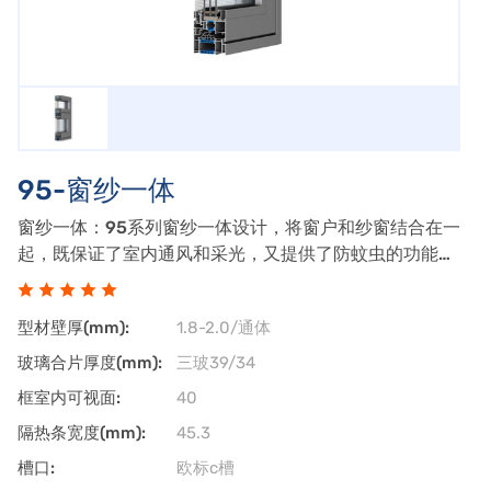
95-窗纱一体
窗纱一体：95系列窗纱一体设计，将窗户和纱窗结合在一
起，既保证了室内通风和采光，又提供了防蚊虫的功能。
铝合金框架：采用高品质铝合金材料，坚固耐用，具有良
好的耐腐蚀性和抗风压性。双层玻璃：可能配备双层中空
型材壁厚(mm):
1.8-2.0/通体
玻璃，提高隔音隔热效果。纱网：内置纱网
玻璃合片厚度(mm):
三玻39/34
框室内可视面:
40
隔热条宽度(mm):
45.3
槽口:
欧标c槽