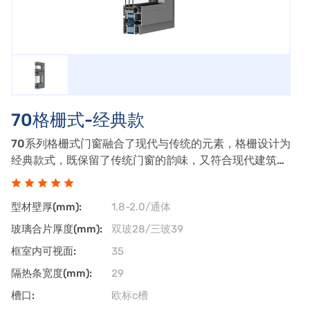
70格栅式-经典款
70系列格栅式门窗融合了现代与传统的元素，格栅设计为
经典款式，既保留了传统门窗的韵味，又符合现代建筑的
审美需求。格栅式设计是70系列的一大特色，格栅可以是
固定的，也可以是可开启的，为用户提供了更多样化的选
型材壁厚(mm):
1.8-2.0/通体
择。70系列格栅式门窗采用多层中空玻
玻璃合片厚度(mm):
双玻28/三玻39
框室内可视面:
35
隔热条宽度(mm):
29
槽口:
欧标c槽