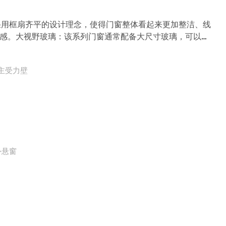
采用框扇齐平的设计理念，使得门窗整体看起来更加整洁、线
感。大视野玻璃：该系列门窗通常配备大尺寸玻璃，可以提
光。优质铝合金：75系列通常采用高品质的铝合金材料，确
75/主受力壁
外悬窗