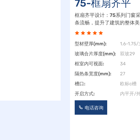
75-框扇齐平
框扇齐平设计：75系列门窗
条流畅，提升了建筑的整体美
供更广阔的视野，增加室内采
保
型材壁厚(mm):
1.6-1.
玻璃合片厚度(mm):
双玻29
框室内可视面:
34
隔热条宽度(mm):
27
槽口:
欧标c槽
开启方式:
内平开/
电话咨询