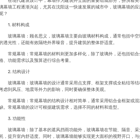
在现代建筑设计中，幕墙作为建筑外立面的重要组成部分，扮演着美
璃幕墙工程逐渐兴起，尤其在沈阳这一快速发展的城市中，玻璃幕墙的应
呢？
1. 材料构成
玻璃幕墙：顾名思义，玻璃幕墙主要由玻璃材料构成，通常包括中空玻
的透光性，还能有效隔绝外界噪音，提升建筑的整体舒适度。
常规幕墙：常规幕墙的材料则更加多样化，除了玻璃外，还包括铝合
格、功能需求以及预算进行综合考量。
2. 结构设计
玻璃幕墙：玻璃幕墙的设计通常采用点支撑、框架支撑或全粘结等结
考虑到风压、地震等外力的影响，同时要确保整体美观。
常规幕墙：常规幕墙的结构设计相对简单，通常采用铝合金框架或混
缺。常规幕墙的设计可根据建筑需求，选择不同的材料和造型。
3. 功能性
玻璃幕墙：除了基本的遮风挡雨功能外，玻璃幕墙在节能、隔音、采光
耗，提升室内舒适度。同时，玻璃幕墙能够实现更大面积的视野开口，与