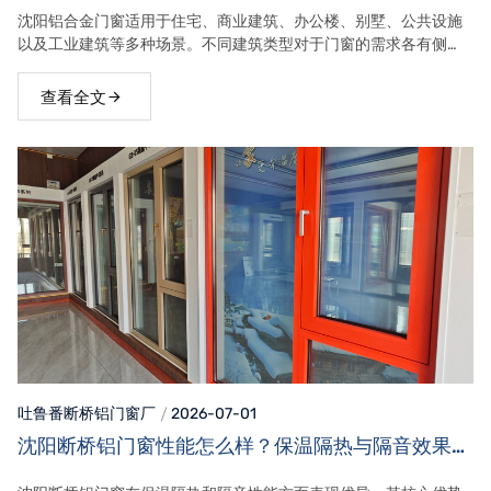
求！
沈阳铝合金门窗适用于住宅、商业建筑、办公楼、别墅、公共设施
以及工业建筑等多种场景。不同建筑类型对于门窗的需求各有侧
重，住宅更关注保温隔音，商业建筑重视美观与耐用，公共建筑则
强调安全和长期使用性能。
查看全文
吐鲁番断桥铝门窗
厂
2026-07-01
沈阳断桥铝门窗性能怎么样？保温隔热与隔音效果详
解