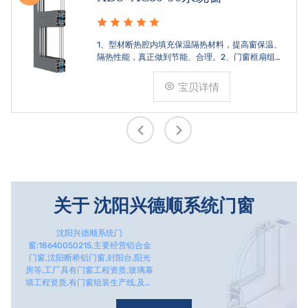
1、型材断热腔内填充保温隔热材料，提高窗保温、
隔热性能，真正做到节能、合理。2、门窗框扇组
角，采用多点挤压角码结构与加重型挤角设备相结
合完成，在通过角部加注德国双组份胶使角码和型
宝贝详情
材融合一体，提升角部强
关于
沈阳兴德顺系统门窗
沈阳兴德顺系统门
窗:18640050215,主要经营铝合金
门窗,沈阳断桥铝门窗,封阳台,阳光
房等,工厂具有门窗工程资质,玻璃幕
墙工程资质,有门窗组装生产线,及中
空玻璃生产线。