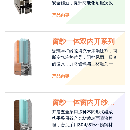
安全硅油，提升防老化耐磨次数超
出正常胶条5倍，每个连接点均采
产品内容
用粘接技术或一体焊接技术，有效
提升胶条角部密封。
窗纱一体双内开系列
玻璃与框缝隙填充专用泡沫剂，阻
断空气冷热传导，阻挡风雨、噪音
的侵入，并将玻璃与型材融为一
体，加强整窗抗风压性能、提升整
产品内容
窗保温性能，安全密封性能。
窗纱一体窗内开纱外
开系列
开启五金采用多种不同形式组成，
执手采用锌合金材质表面喷涂处
理，合页采用304/316不锈钢材质