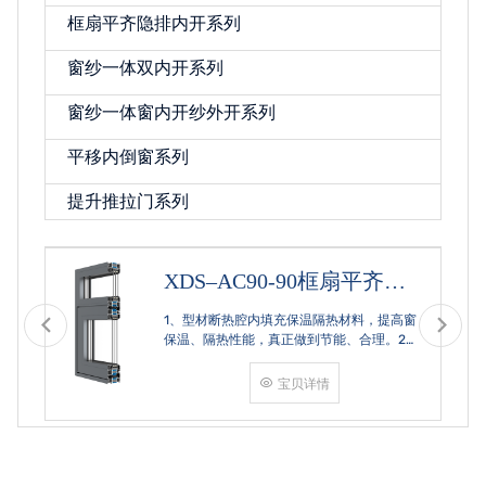
框扇平齐隐排内开系列
窗纱一体双内开系列
窗纱一体窗内开纱外开系列
平移内倒窗系列
提升推拉门系列
XDS–AC90-90框扇平齐系
统窗
1、型材断热腔内填充保温隔热材料，提高窗
保温、隔热性能，真正做到节能、合理。2、
门窗框扇组角，采用多点挤压角码结构与加
重型挤角设备相结合完成，在通过角部加注
宝贝详情
德国双组份胶使角码和型材融合一体，提升
角部强