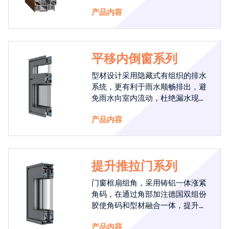
防止产品锈蚀，经久耐用开启次数
产品内容
达到5万次以上。
平移内倒窗系列
型材设计采用隐藏式有组织的排水
系统，更有利于雨水顺畅排出，避
免雨水向室内流动，杜绝漏水现象
发生
产品内容
提升推拉门系列
门窗框扇组角，采用铸铝一体涨紧
角码，在通过角部加注德国双组份
胶使角码和型材融合一体，提升角
部强度，促使窗使用寿命提升5-10
产品内容
倍。