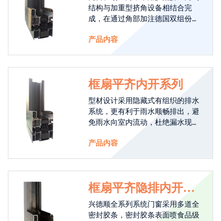
结构与加重型挤角设备相结合完
成，在通过角部加注德国双组份胶
使角码和型材融合一体，提升角部
产品内容
强度，促使窗使用寿命提升5-10
倍。避免窗扇掉角现象发生，杜绝
风雨的侵入，将室内温度保存，节
省30%的能源。真正做到有温度的
框扇平齐内开系列
窗。
型材设计采用隐藏式有组织的排水
系统，更有利于雨水顺畅排出，避
免雨水向室内流动，杜绝漏水现象
发生。
产品内容
框扇平齐隐排内开系
列
兴德顺全系列系统门窗采用多道全
密封胶条，密封胶条表面喷食品级