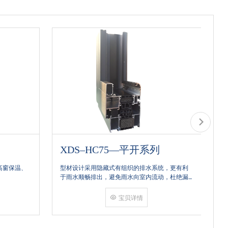
XDS–HC75—平开系列
高窗保温、
型材设计采用隐藏式有组织的排水系统，更有利
兴
于雨水顺畅排出，避免雨水向室内流动，杜绝漏
条
水现象发生
超
一
宝贝详情