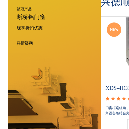
兴德
销冠产品
断桥铝门窗
现享折扣优惠
HOT
NEW
详情咨询
XDS–CHC100—窗纱一体双内
XDS–H
开系列
开系列
型材设计采用隐藏式有组织的排水系统，更有利于
门窗框扇组角
雨水顺畅排出，避免雨水向室内流动，杜绝漏水现
角设备相结合
象发生
使角码和型材
用寿命提升5-
宝贝详情
风雨的侵入，