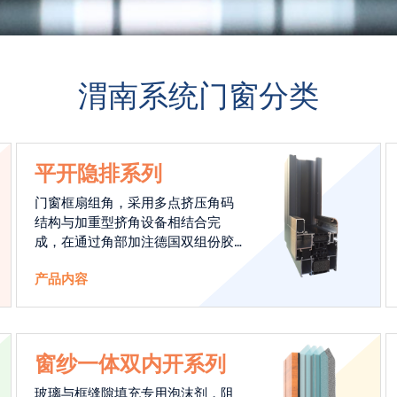
渭南系统门窗分类
平开隐排系列
门窗框扇组角，采用多点挤压角码
结构与加重型挤角设备相结合完
成，在通过角部加注德国双组份胶
使角码和型材融合一体，提升角部
产品内容
强度，促使窗使用寿命提升5-10
倍。避免窗扇掉角现象发生，杜绝
风雨的侵入，将室内温度保存，节
省30%的能源。真正做到有温度的
窗。
窗纱一体双内开系列
玻璃与框缝隙填充专用泡沫剂，阻