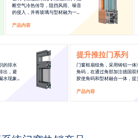
断空气冷热传导，阻挡风雨、噪音
的侵入，并将玻璃与型材融为一
体，加强整窗抗风压性能、提升整
产品内容
窗保温性能，安全密封性能。
提升推拉门系列
织的排水
门窗框扇组角，采用铸铝一体
排出，避
角码，在通过角部加注德国双
漏水现象
胶使角码和型材融合一体，提
部强度，促使窗使用寿命提升5-
产品内容
倍。