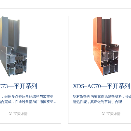
AC73—平开系列
XDS–AC70—平开系列
角，采用多点挤压角码结构与加重型
型材断热腔内填充保温隔热材料，提
结合完成，在通过角部加注德国双组
隔热性能，真正做到节能、合理
和型材融合一体，提升角部强度，促
提升5-10倍。避免窗扇掉角现象发
宝贝详情
宝贝详情
雨的侵入，将室内温