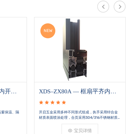
NEW
齐内开系
XDS–ZX80A — 框扇平齐内开
系列
高窗保温、隔
开启五金采用多种不同形式组成，执手采用锌合金
材质表面喷涂处理，合页采用304/316不锈钢材质
防止产品锈蚀，经久耐用开启次数达到5万次以上。
宝贝详情