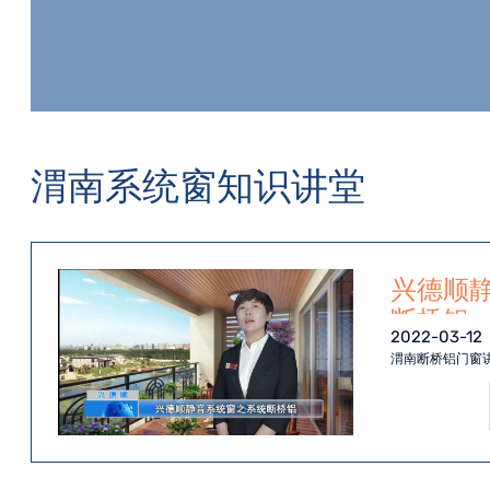
渭南系统窗知识讲堂
通
兴德顺
断桥铝
2022-03-12
渭南断桥铝门窗