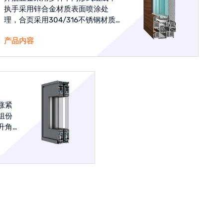
执手采用锌合金材质表面喷涂处
理，合页采用304/316不锈钢材质
防止产品锈蚀，经久耐用开启次数
产品内容
达到5万次以上。
涨紧
组份
升角
10