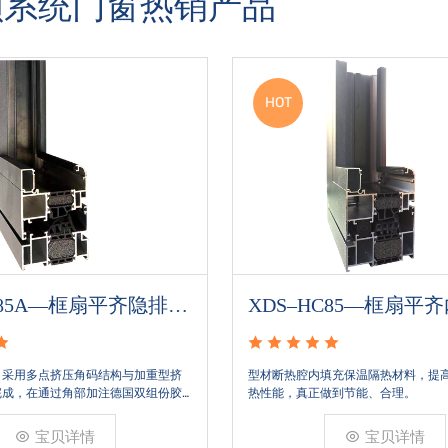
顺系统门窗热销产品
HOT
C85A—框扇平齐隐排内
XDS–HC85—框扇平
列
，采用多点挤压角码结构与加重型挤
型材断热腔内填充保温隔热材料，提
完成，在通过角部加注德国双组份胶
热性能，真正做到节能、合理。
融合一体，提升角部强度，促使窗使
10倍。避免窗扇掉角现象发生，杜绝
宝贝详情
宝贝详情
将室内温