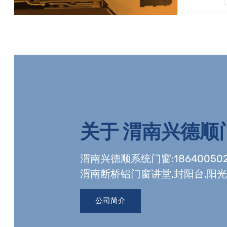
关于
渭南兴德顺
渭南兴德顺系统门窗:18640050
渭南断桥铝门窗讲堂,封阳台,阳
资质,玻璃幕墙工程资质,有门窗
公司简介
产线。