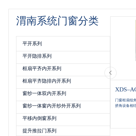
渭南系统门窗分类
平开系列
平开隐排系列
框扇平齐内开系列
框扇平齐隐排内开系列
XDS–ZX8090 — 平开系列
XDS–
窗纱一体双内开系列
兴德顺全系列产品采用多道全密封胶条，密封胶
门窗框扇组
窗纱一体窗内开纱外开系列
条表面喷食品级安全硅油，提升防老化耐磨次数
挤角设备相
超出正常胶条5倍，每个连接点均采用粘接技术或
份胶使角码
一体焊接技术，有效提升胶条角部密封
使窗使用寿命
平移内倒窗系列
宝贝详情
生，杜绝风
提升推拉门系列